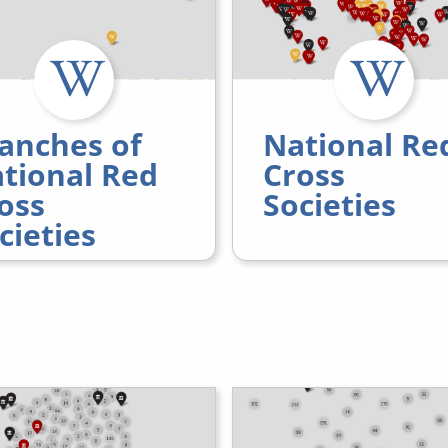
anches of
National Re
tional Red
Cross
oss
Societies
cieties