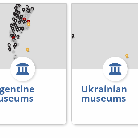
gentine
Ukrainian
useums
museums