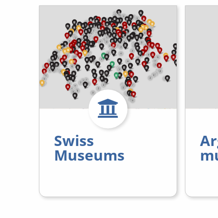
Swiss
Ar
Museums
m