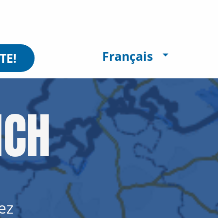
Français
TE!
MCH
ez