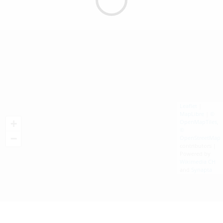
Leaflet
|
MapLibre
|
©
+
OpenMapTiles
,
©
−
OpenStreetMap
contributors |
Powered by
Wikimedia CH
and
Synapta