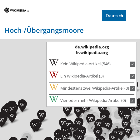
Deutsch
Hoch-/Übergangsmoore
de.wikipedia.org
fr.wikipedia.org
Kein Wikipedia-Artikel (546)
Ein Wikipedia-Artikel (3)
Mindestens zwei Wikipedia-Artikel (0)
2
Vier oder mehr Wikipedia-Artikel (0)
2
2
2
3
7
4
2
2
2
2
3
3
2
5
2
2
3
2
2
2
2
2
4
3
3
2
2
3
2
3
2
4
2
3
2
2
3
4
2
2
2
5
2
4
2
2
2
3
3
2